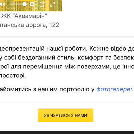
l
M
S
P
E
a
ЖК “Аквамарін”
u
e
I
n
y
танська дорога, 122
t
t
P
t
e
t
e
i
r
деопрезентацій нашої роботи. Кожне відео д
n
f
у собі бездоганний стиль, комфорт та безпек
g
u
трої для переміщення між поверхами, це інно
s
l
просторі.
l
s
найомитись з нашим портфоліо у
фотогалереї
.
c
r
e
e
ЗВ'ЯЗАТИСЯ З НАМИ
n