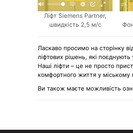
00:59
01:29
l
P
M
E
S
P
E
P
a
Ліфт Siemens Partner,
l
u
n
e
I
n
l
y
швидкість 2,5 м/с
Фон
a
t
a
t
P
t
a
y
e
b
t
e
y
l
i
r
Ласкаво просимо на сторінку ві
e
n
f
ліфтових рішень, які поєднують 
c
g
u
Наші ліфти – це не просто прис
a
s
l
комфортного життя у міському 
p
l
t
s
Ви також маєте можливість оз
i
c
o
r
n
e
s
e
n