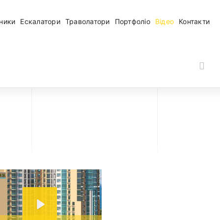
мники
Ескалатори
Траволатори
Портфоліо
Відео
Контакти
P